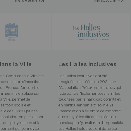
EN SAVOIR +
EN SAVOIR +
ans la Ville
Les Halles Inclusives
s, Sport dans la Ville est
Les Halles inclusives ont été
e association d’insertion
imaginées et créées en 2021 par
t en France. L’ensemble
l’Association Prête-moi tes ailes, qui
mmes mis en place par
lutte contre l’isolement des familles
a Ville, permet de
touchées par le handicap cognitif et
nsertion sociale et
en particulier par la trisomie 21.
elle des 11 850 jeunes
L’association a eu envie de montrer
association, en participant
que malgré les difficultés liées au
à leur progression et à
handicap il n’y avait rien d’impossible.
ppement personnel. Le
Les Halles inclusives ont donc été