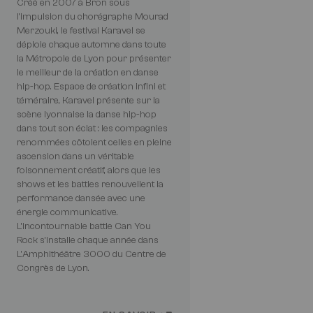
Créé en 2007 à Bron sous
l’impulsion du chorégraphe Mourad
Merzouki, le festival Karavel se
déploie chaque automne dans toute
la Métropole de Lyon pour présenter
le meilleur de la création en danse
hip-hop. Espace de création infini et
téméraire, Karavel présente sur la
scène lyonnaise la danse hip-hop
dans tout son éclat : les compagnies
renommées côtoient celles en pleine
ascension dans un véritable
foisonnement créatif, alors que les
shows et les battles renouvellent la
performance dansée avec une
énergie communicative.
L’incontournable battle Can You
Rock s’installe chaque année dans
L'Amphithéâtre 3000 du Centre de
Congrès de Lyon.