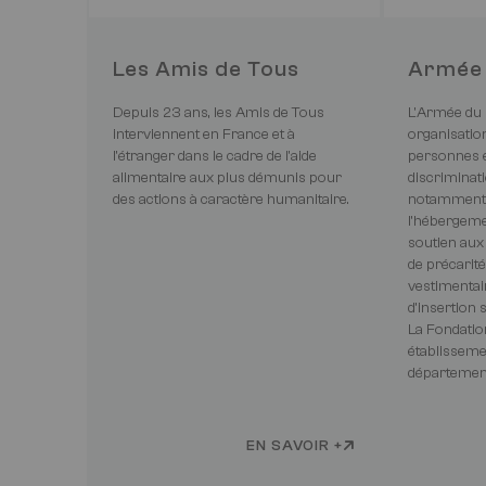
Les Amis de Tous
Armée 
Depuis 23 ans, les Amis de Tous
L'Armée du 
interviennent en France et à
organisatio
l'étranger dans le cadre de l'aide
personnes en
alimentaire aux plus démunis pour
discriminati
des actions à caractère humanitaire.
notamment l
l’hébergeme
soutien aux
de précarité,
vestimentair
d’insertion 
La Fondati
établisseme
département
EN SAVOIR +