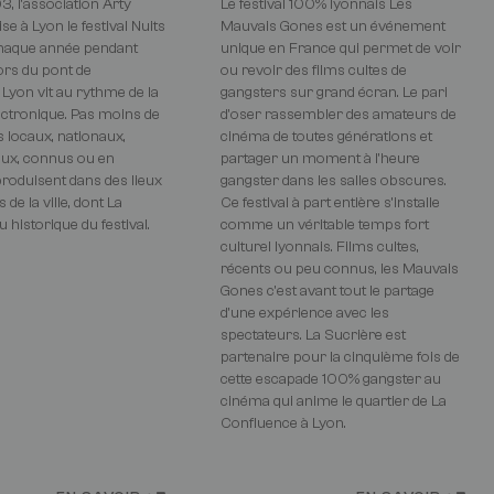
, l’association Arty
Le festival 100% lyonnais Les
se à Lyon le festival Nuits
Mauvais Gones est un événement
haque année pendant
unique en France qui permet de voir
lors du pont de
ou revoir des films cultes de
 Lyon vit au rythme de la
gangsters sur grand écran. Le pari
ctronique. Pas moins de
d'oser rassembler des amateurs de
 locaux, nationaux,
cinéma de toutes générations et
aux, connus ou en
partager un moment à l'heure
produisent dans des lieux
gangster dans les salles obscures.
de la ville, dont La
Ce festival à part entière s’installe
u historique du festival.
comme un véritable temps fort
culturel lyonnais. Films cultes,
récents ou peu connus, les Mauvais
Gones c'est avant tout le partage
d'une expérience avec les
spectateurs. La Sucrière est
partenaire pour la cinquième fois de
cette escapade 100% gangster au
cinéma qui anime le quartier de La
Confluence à Lyon.