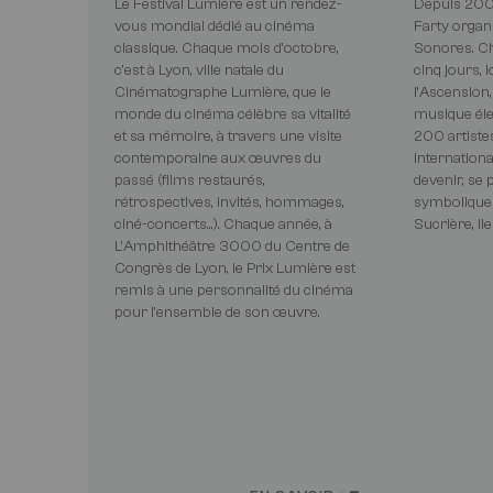
Le Festival Lumière est un rendez-
Depuis 2003
vous mondial dédié au cinéma
Farty organi
classique. Chaque mois d'octobre,
Sonores. C
c'est à Lyon, ville natale du
cinq jours, 
Cinématographe Lumière, que le
l’Ascension,
monde du cinéma célèbre sa vitalité
musique éle
et sa mémoire, à travers une visite
200 artistes
contemporaine aux œuvres du
internation
passé (films restaurés,
devenir, se 
rétrospectives, invités, hommages,
symboliques 
ciné-concerts...). Chaque année, à
Sucrière, lie
L'Amphithéâtre 3000 du Centre de
Congrès de Lyon, le Prix Lumière est
remis à une personnalité du cinéma
pour l'ensemble de son œuvre.