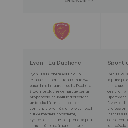
EN SAVOIR +
Lyon - La Duchère
Sport d
Lyon - La Duchère est un club
Depuis 26 an
français de football fondé en 1964 et
la principal
basé dans le quartier de La Duchère
par le spor
à Lyon. Le club se démarque par un
des progra
projet socio-éducatif fort et défend
Sport dans l
un football à impact social en
favoriser l’i
donnant la priorité à un projet global
professionn
qui, de manière consciente,
inscrits à l’
systémique et durable, prend sa part
activement 
dans la réponse à apporter aux
leur dévelo