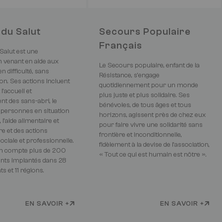
du Salut
Secours Populaire
Français
Salut est une
n venant en aide aux
Le Secours populaire, enfant de la
 difficulté, sans
Résistance, s’engage
on. Ses actions incluent
quotidiennement pour un monde
’accueil et
plus juste et plus solidaire. Ses
nt des sans-abri, le
bénévoles, de tous âges et tous
 personnes en situation
horizons, agissent près de chez eux
 l’aide alimentaire et
pour faire vivre une solidarité sans
e et des actions
frontière et inconditionnelle,
sociale et professionnelle.
fidèlement à la devise de l’association,
on compte plus de 200
« Tout ce qui est humain est nôtre ».
nts implantés dans 28
s et 11 régions.
EN SAVOIR +
EN SAVOIR +