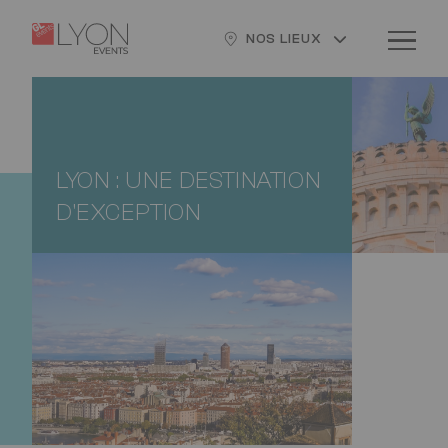
Aller
Panneau de gestion des cookies
Logo
Image
au
NOS LIEUX
contenu
principal
LYON : UNE DESTINATION
D'EXCEPTION