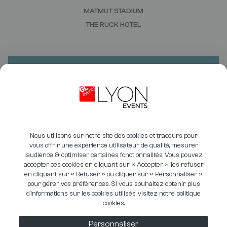
MATMUT STADIUM
THE RUCK HOTEL
VOUS AVEZ UN PROJET ?
BESOIN D'UN DEVIS ?
CONTACTEZ-NOUS
Nous utilisons sur notre site des cookies et traceurs pour
vous offrir une expérience utilisateur de qualité, mesurer
l’audience & optimiser certaines fonctionnalités. Vous pouvez
accepter ces cookies en cliquant sur « Accepter », les refuser
en cliquant sur « Refuser » ou cliquer sur « Personnaliser »
pour gérer vos préférences. Si vous souhaitez obtenir plus
PHOTOTHÈQUE
GESTION DES COOKIES
d’informations sur les cookies utilisés, visitez notre politique
cookies.
DOCUTHÈQUE
POLITIQUE DE CONFIDENTIALITÉ
INFORMATIONS LÉGALES
ÉTHIQUE & CONFORMITÉ
Personnaliser