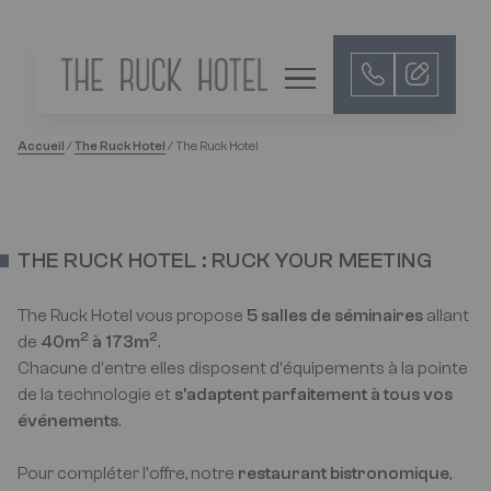
LOGO
IMAGE
MENU
Accueil
/
The Ruck Hotel
/
The Ruck Hotel
THE RUCK HOTEL : RUCK YOUR MEETING
The Ruck Hotel vous propose
5 salles de séminaires
allant
2
2
de
40m
à 173m
.
Chacune d'entre elles disposent d'équipements à la pointe
de la technologie et
s'adaptent parfaitement à tous vos
événements
.
Pour compléter l'offre, notre
restaurant bistronomique
,