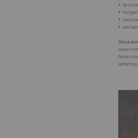
la coo
l’orga
l’accue
les te
Vous ave
avec nos
Nous vou
attentes 