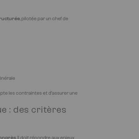
tructurée
, pilotée par un chef de
énérale
pte les contraintes et d’assurer une
e : des critères
congrès
. Il doit répondre aux enjeux