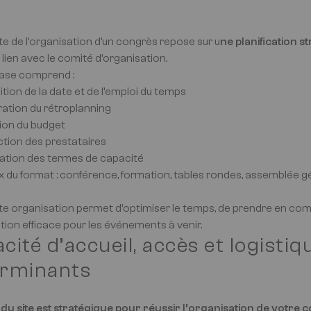
te de l’organisation d’un congrès repose sur u
ne planification s
 lien avec le comité d’organisation.
ase comprend :
nition de la date et de l’emploi du temps
oration du rétroplanning
tion du budget
ection des prestataires
idation des termes de capacité
ix du format : conférence, formation, tables rondes, assemblée g
tte organisation permet d’optimiser le temps, de prendre en com
ion efficace pour les événements à venir.
cité d’accueil, accès et logistiqu
erminants
 du site est stratégique pour réussir l’organisation de votre 