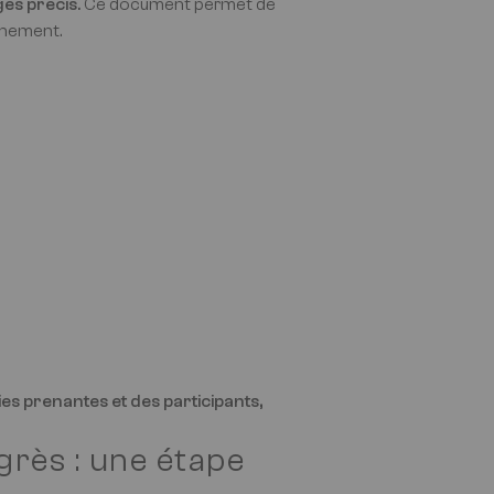
es précis.
Ce document permet de
énement.
es prenantes et des participants,
grès : une étape