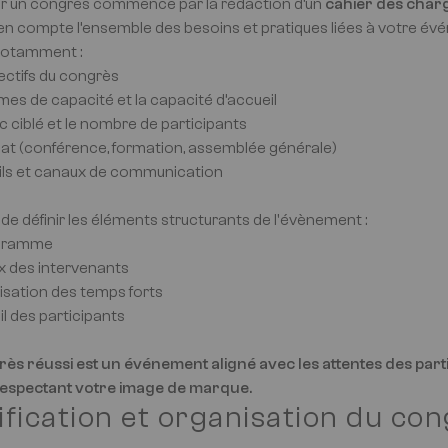
r un congrès commence par la rédaction d’un
cahier des charg
en compte l’ensemble des besoins et pratiques liées à votre év
t notamment :
jectifs du congrès
rmes de capacité et la capacité d’accueil
ic ciblé et le nombre de participants
mat (conférence, formation, assemblée générale)
tils et canaux de communication
 de définir les éléments structurants de l'évènement :
ogramme
ix des intervenants
nisation des temps forts
il des participants
ès réussi est un événement aligné avec les attentes des parti
respectant votre image de marque.
ification et organisation du con