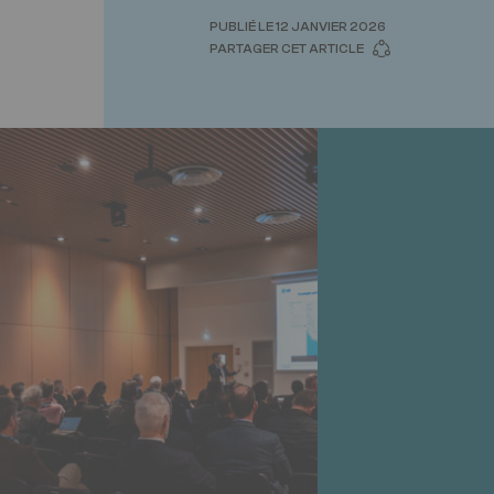
PUBLIÉ LE 12 JANVIER 2026
PARTAGER CET ARTICLE
Seconde
Image
image