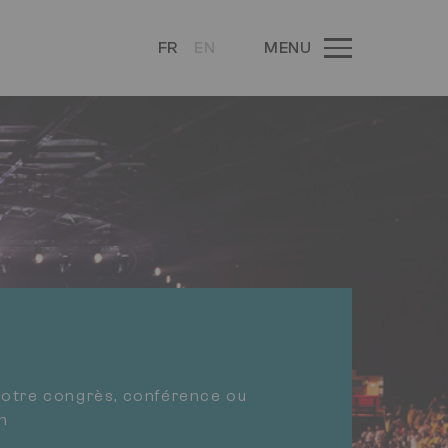
FR
EN
MENU
 votre congrès, conférence ou
n