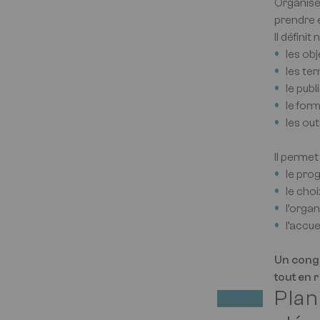
Organise
prendre 
Il défini
les ob
les te
le publ
le for
les ou
Il permet
le pr
le cho
l’orga
l’accue
Un congr
tout en 
Plan