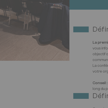
Défi
La premi
vous inf
objectif 
communic
La confé
votre or
Conseil :
long du p
Défi