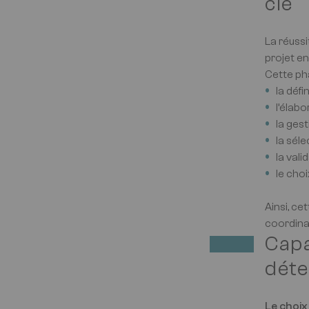
clé
La réussi
projet en
Cette ph
la défi
l’élab
la ges
la sél
la val
le cho
Ainsi, ce
coordinat
Capa
dét
Le choix