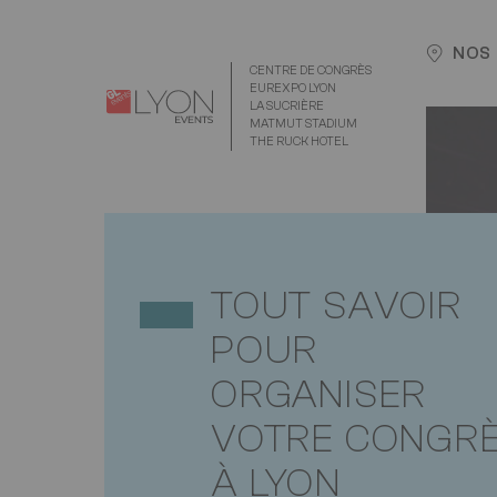
Aller
Panneau de gestion des cookies
au
NOS 
contenu
CENTRE DE CONGRÈS
EUREXPO LYON
principal
Logo
Image
LA SUCRIÈRE
Premièr
Image
MATMUT STADIUM
THE RUCK HOTEL
image
TOUT SAVOIR
POUR
ORGANISER
VOTRE CONGR
À LYON