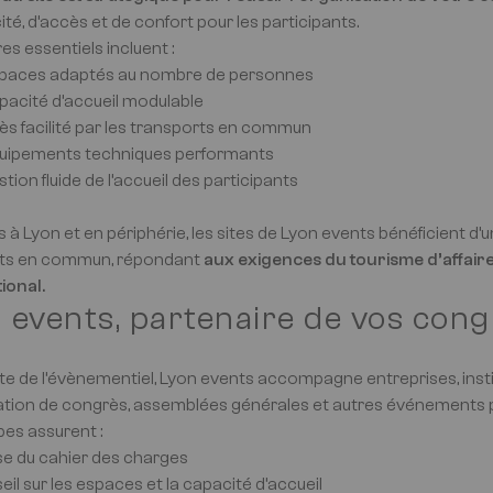
té, d’accès et de confort pour les participants.
res essentiels incluent :
paces adaptés au nombre de personnes
pacité d’accueil modulable
ès facilité par les transports en commun
uipements techniques performants
tion fluide de l’accueil des participants
 à Lyon et en périphérie, les sites de Lyon events bénéficient d
rts en commun, répondant
aux exigences du tourisme d’affaire
tional.
 events, partenaire de vos con
ste de l’évènementiel, Lyon events accompagne entreprises, inst
sation de congrès, assemblées générales et autres événements 
pes assurent :
yse du cahier des charges
eil sur les espaces et la capacité d’accueil