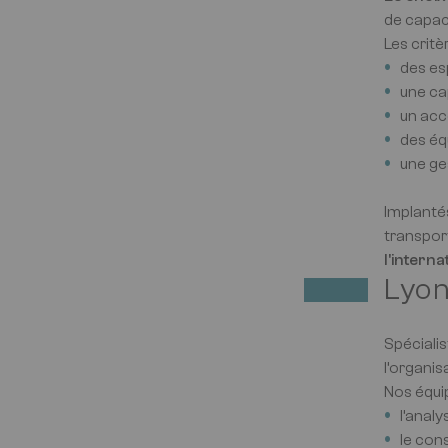
de capaci
Les critè
des es
une ca
un acc
des éq
une ges
Implantés
transpo
l'interna
Lyon
Spéciali
l’organi
Nos équi
l’anal
le cons