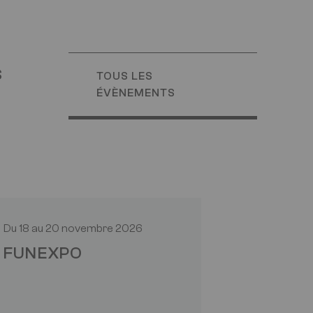
s
TOUS LES
ÉVÈNEMENTS
Eurexpo Lyon
Du
18
au
20 novembre 2026
19 novembre
FUNEXPO
AQUALI