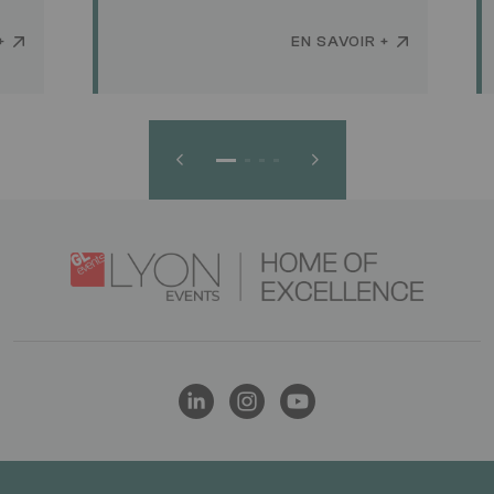
+
EN SAVOIR +
Logo
Image