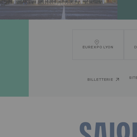
EUREXPO LYON
D
Lien
SIT
BILLETTERIE
billetterie
Logo
Image
client