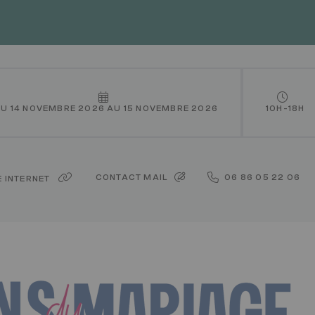
U 14 NOVEMBRE 2026 AU 15 NOVEMBRE 2026
10H-18H
Adresse
Téléphone
CONTACT MAIL
06 86 05 22 06
E INTERNET
mail
du
du
contact
contact